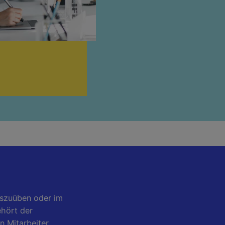
uszuüben oder im
ehört der
n Mitarbeiter