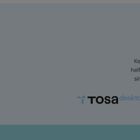
Ke
hel
si