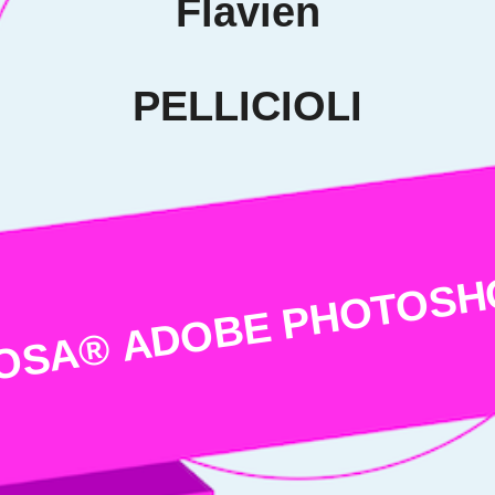
en
 kann man
heben. Eine
enziellen
en soliden