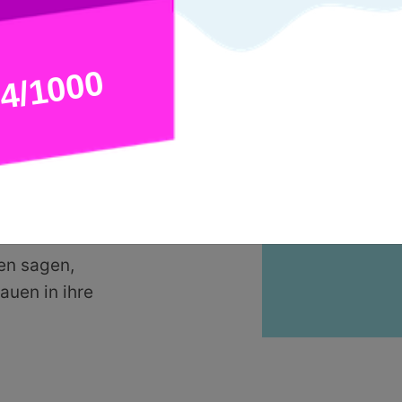
ber die
n Job
us der
 sich Tosa
rufliche
der
ren.
nen sagen,
auen in ihre