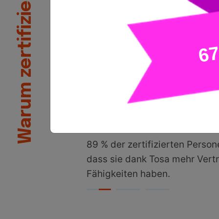
Warum zertifizieren?
Nachweis, dass eine Person ü
richtigen Kompetenzen für de
verfügt. Mit einem Ergebnis a
Höchstpunktzahl 1.000 lassen
Zertifizierungen einfach in be
Netzwerke und Lebensläufe o
akademische Lehrpläne und
Schulungsprogramme integrie
89 % der zertifizierten Perso
dass sie dank Tosa mehr Vertr
Fähigkeiten haben.