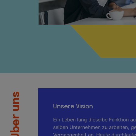
Über uns
Unsere Vision
Ein Leben lang dieselbe Funktion a
selben Unternehmen zu arbeiten, g
Vergangenheit an. Heute durchlaufe