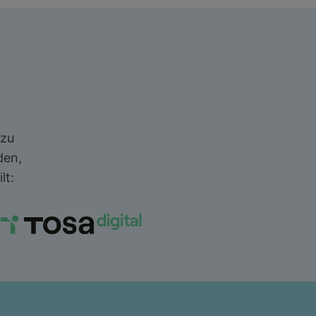
 zu
den,
lt: