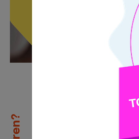
1
/3
Validierung von Kompetenz
Mit einer Tosa Zertifizierung
sich auf dem Arbeitsmarkt ab
Tosa Zertifizierung liefert pot
oder aktuellen Arbeitgebern d