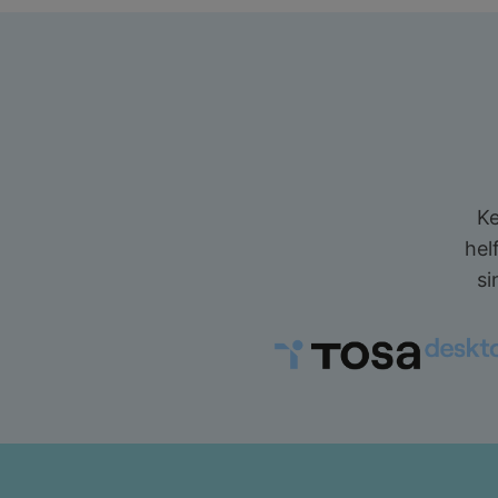
Ke
hel
si