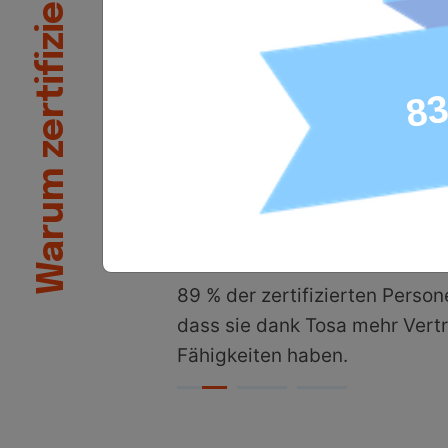
Warum zertifizieren?
Nachweis, dass eine Person ü
richtigen Kompetenzen für de
verfügt. Mit einem Ergebnis a
Höchstpunktzahl 1.000 lassen
Zertifizierungen einfach in be
Netzwerke und Lebensläufe o
akademische Lehrpläne und
Schulungsprogramme integrie
89 % der zertifizierten Perso
dass sie dank Tosa mehr Vertr
Fähigkeiten haben.