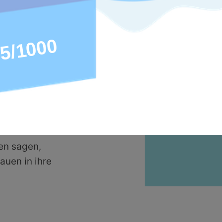
ber die
n Job
us der
 sich Tosa
rufliche
der
ren.
nen sagen,
auen in ihre