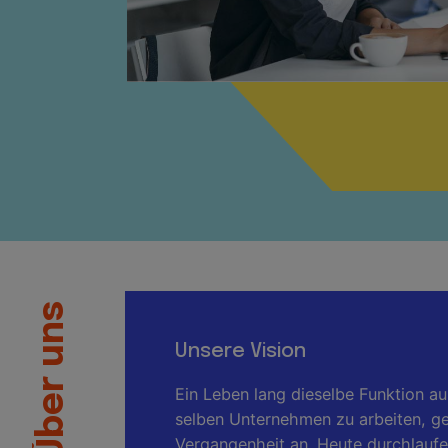
Über uns
Unsere Vision
Ein Leben lang dieselbe Funktion a
selben Unternehmen zu arbeiten, g
Vergangenheit an. Heute durchlaufe