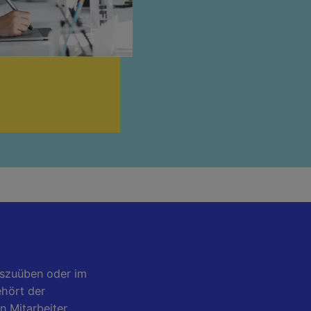
uszuüben oder im
ehört der
n Mitarbeiter