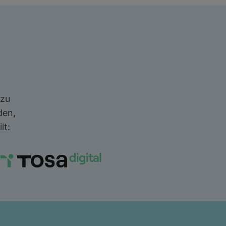
 zu
den,
lt: