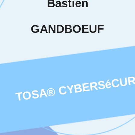
en
 kann man
heben. Eine
enziellen
en soliden