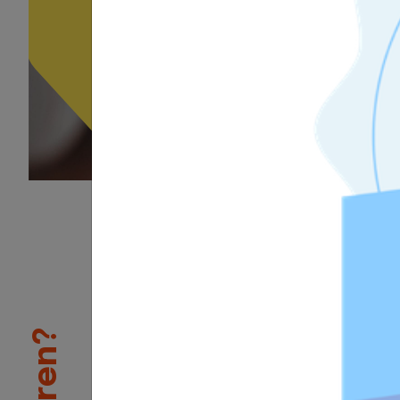
1
/3
Validierung von Kompetenz
Mit einer Tosa Zertifizierung
sich auf dem Arbeitsmarkt ab
Tosa Zertifizierung liefert pot
oder aktuellen Arbeitgebern d