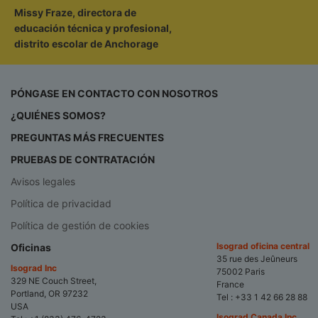
Missy Fraze, directora de
educación técnica y profesional,
distrito escolar de Anchorage
PÓNGASE EN CONTACTO CON NOSOTROS
¿QUIÉNES SOMOS?
PREGUNTAS MÁS FRECUENTES
PRUEBAS DE CONTRATACIÓN
Avisos legales
Política de privacidad
Política de gestión de cookies
Isograd oficina central
Oficinas
35 rue des Jeûneurs
Isograd Inc
75002 Paris
329 NE Couch Street,
France
Portland, OR 97232
Tel :
+33 1 42 66 28 88
USA
Isograd Canada Inc