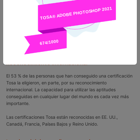
adecuadas para el trabajo. Con una puntuación máxima de
1000, las certificaciones Tosa se pueden agregar fácilmente a
las redes sociales profesionales y currículos o incorporar a
planes de estudios y programas de formación académicos.
El 89 % de las personas con certificaciones Tosa afirman que
les han ayudado a adquirir confianza en sus aptitudes.
Reconocimiento internacional
El 53 % de las personas que han conseguido una certificación
Tosa la eligieron, en parte, por su reconocimiento
internacional. La capacidad para utilizar las aptitudes
conseguidas en cualquier lugar del mundo es cada vez más
importante.
Las certificaciones Tosa están reconocidas en EE. UU.,
Canadá, Francia, Países Bajos y Reino Unido.