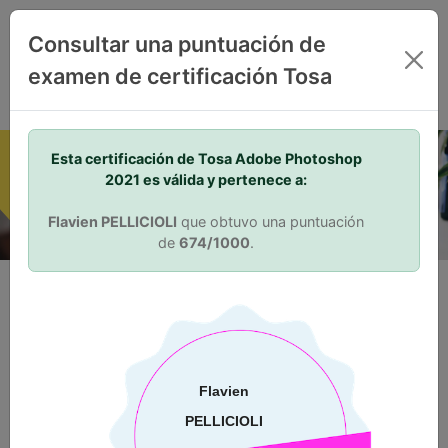
ES
Consultar una puntuación de
examen de certificación Tosa
Your Skills. Your Advantage.
Esta certificación de Tosa Adobe Photoshop
2021 es válida y pertenece a:
Flavien PELLICIOLI
que obtuvo una puntuación
de
674/1000
.
¿Por qué debería obtener una
certificación?
Validación de aptitudes
La certificación Tosa favorece la diferenciación en el mercado
laboral. La certificación Tosa demuestra a empleadores
actuales y potenciales que un individuo posede las aptitudes