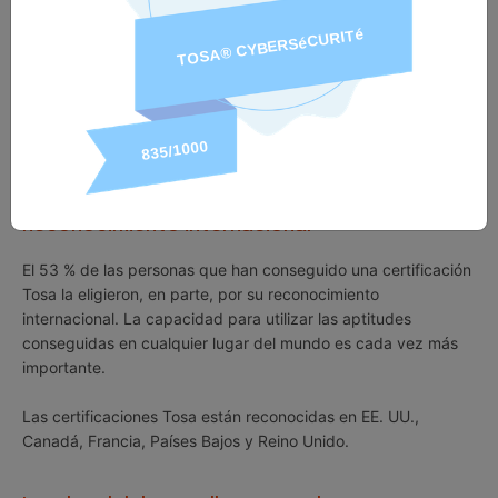
adecuadas para el trabajo. Con una puntuación máxima de
1000, las certificaciones Tosa se pueden agregar fácilmente a
las redes sociales profesionales y currículos o incorporar a
planes de estudios y programas de formación académicos.
El 89 % de las personas con certificaciones Tosa afirman que
les han ayudado a adquirir confianza en sus aptitudes.
Reconocimiento internacional
El 53 % de las personas que han conseguido una certificación
Tosa la eligieron, en parte, por su reconocimiento
internacional. La capacidad para utilizar las aptitudes
conseguidas en cualquier lugar del mundo es cada vez más
importante.
Las certificaciones Tosa están reconocidas en EE. UU.,
Canadá, Francia, Países Bajos y Reino Unido.