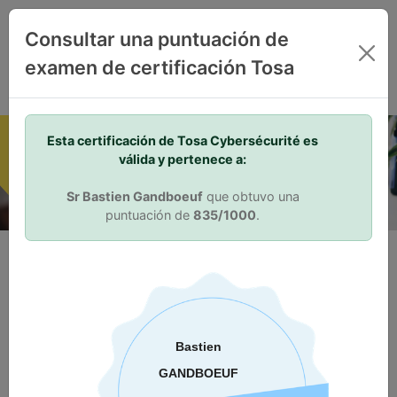
ES
Consultar una puntuación de
examen de certificación Tosa
Your Skills. Your Advantage.
Esta certificación de Tosa Cybersécurité es
válida y pertenece a:
Sr Bastien Gandboeuf
que obtuvo una
puntuación de
835/1000
.
¿Por qué debería obtener una
certificación?
Validación de aptitudes
La certificación Tosa favorece la diferenciación en el mercado
laboral. La certificación Tosa demuestra a empleadores
actuales y potenciales que un individuo posede las aptitudes