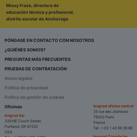
Missy Fraze, directora de
educación técnica y profesional,
distrito escolar de Anchorage
PÓNGASE EN CONTACTO CON NOSOTROS
¿QUIÉNES SOMOS?
PREGUNTAS MÁS FRECUENTES
PRUEBAS DE CONTRATACIÓN
Avisos legales
Política de privacidad
Política de gestión de cookies
Isograd oficina central
Oficinas
35 rue des Jeûneurs
Isograd Inc
75002 Paris
329 NE Couch Street,
France
Portland, OR 97232
Tel :
+33 1 42 66 28 88
USA
Isograd Canada Inc