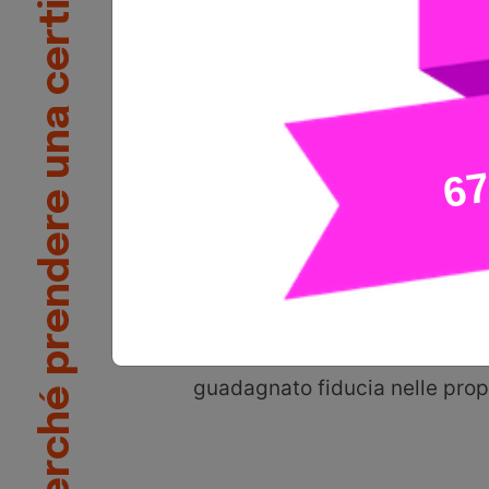
Perché prendere una certificazione?
ha le competenze necessarie a
proprio lavoro. Il punteggio s
da 1 a 1.000 delle certificazion
può inserire facilmente nei prof
social network professionali e
curriculum oppure nei piani di
accademici e nei programmi d
formazione.
L'89% di coloro che hanno con
certificazione Tosa afferma di
guadagnato fiducia nelle prop