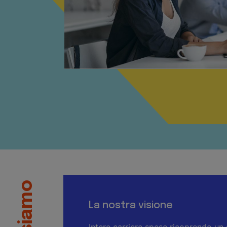
Chi siamo
La nostra visione
Intere carriere spese ricoprendo un