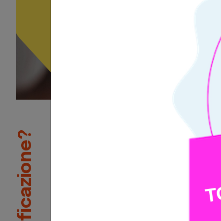
1
/3
Attestazione delle compe
La certificazione Tosa permet
distinguersi nel mercato del l
certificazione Tosa dimostra ai
lavoro attuali e potenziali ch