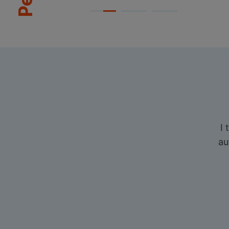
I 
au