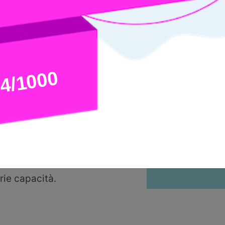
 svolgere il
u una scala
i Tosa si
ili dei
 nel
 studio
i
seguito la
 aver
rie capacità.