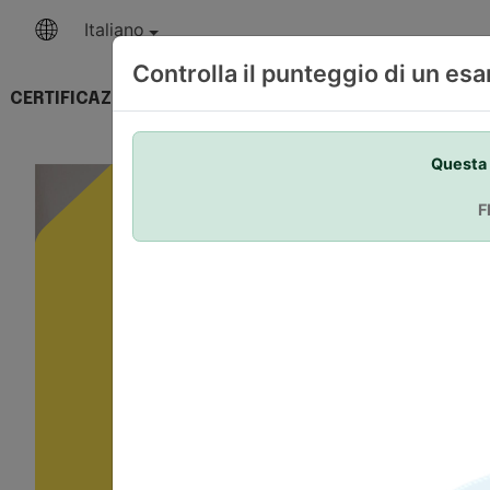
Italiano
Controlla il punteggio di un es
CERTIFICAZIONI
LA NOSTRA
OFFRI T
COMPETENZA
Questa 
F
Your 