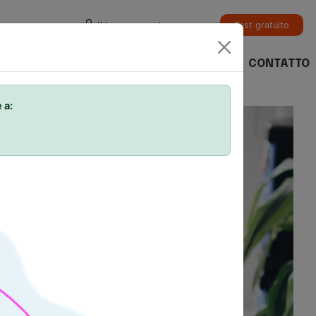
Il tuo account
Test gratuito
RO
CONTROLLA UN
CONTATTO
O
PUNTEGGIO
 a:
ntage.