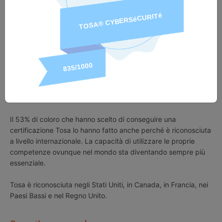
scala da 1 a 1.000 delle certificazioni Tosa si può inserire
facilmente nei profili dei social network professionali e nel
curriculum oppure nei piani di studio accademici e nei
programmi di formazione.
L'89% di coloro che hanno conseguito la certificazione Tosa
afferma di aver guadagnato fiducia nelle proprie capacità.
Riconoscimento internazionale
Il 53% di coloro che hanno scelto di conseguire una
certificazione Tosa lo hanno fatto anche perché è riconosciuta
a livello internazionale. La capacità di utilizzare le proprie
competenze ovunque nel mondo sta diventando sempre più
essenziale.
Tosa è riconosciuta negli Stati Uniti, in Canada, in Francia, nei
Paesi Bassi e nel Regno Unito.