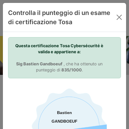
IT
Controlla il punteggio di un esame
di certificazione Tosa
Your Skills. Your Advantage.
Questa certificazione Tosa Cybersécurité è
valida e appartiene a:
Sig Bastien Gandboeuf
, che ha ottenuto un
punteggio di
835/1000
.
Perché prendere una certificazione?
Attestazione delle competenze
La certificazione Tosa permette di distinguersi nel mercato del
lavoro. Una certificazione Tosa dimostra ai datori di lavoro
attuali e potenziali che una persona ha le competenze
necessarie a svolgere il proprio lavoro. Il punteggio su una