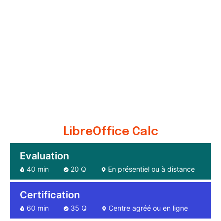
LibreOffice Calc
Evaluation
40 min
20 Q
En présentiel ou à distance
Certification
60 min
35 Q
Centre agréé ou en ligne