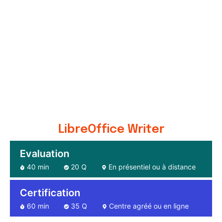
LibreOffice Writer
Evaluation
40 min
20 Q
En présentiel ou à distance
Certification
60 min
35 Q
Centre agréé ou en ligne