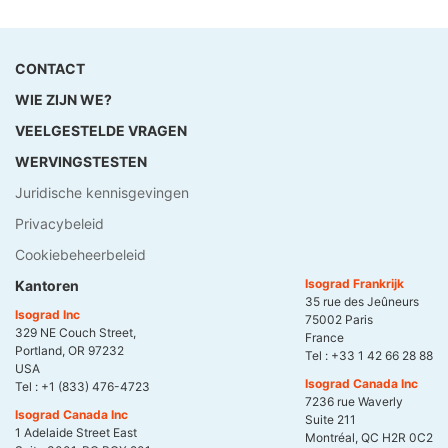
CONTACT
WIE ZIJN WE?
VEELGESTELDE VRAGEN
WERVINGSTESTEN
Juridische kennisgevingen
Privacybeleid
Cookiebeheerbeleid
Isograd Frankrijk
Kantoren
35 rue des Jeûneurs
Isograd Inc
75002 Paris
329 NE Couch Street,
France
Portland, OR 97232
Tel :
+33 1 42 66 28 88
USA
Isograd Canada Inc
Tel :
+1 (833) 476-4723
7236 rue Waverly
Isograd Canada Inc
Suite 211
1 Adelaide Street East
Montréal, QC H2R 0C2