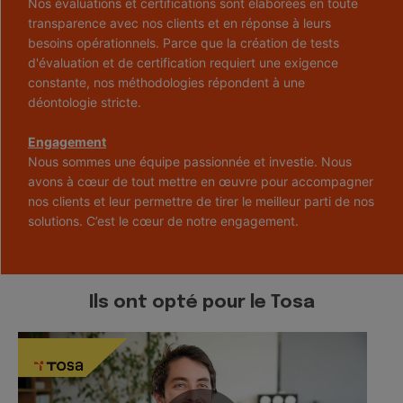
Nos évaluations et certifications sont élaborées en toute
transparence avec nos clients et en réponse à leurs
besoins opérationnels. Parce que la création de tests
d'évaluation et de certification requiert une exigence
constante, nos méthodologies répondent à une
déontologie stricte.
Engagement
Nous sommes une équipe passionnée et investie. Nous
avons à cœur de tout mettre en œuvre pour accompagner
nos clients et leur permettre de tirer le meilleur parti de nos
solutions. C’est le cœur de notre engagement.
Ils ont opté pour le Tosa