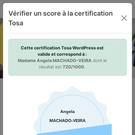
FR
Vérifier un score à la certification
Tosa
Vos compétences. Votre différence.
Cette certification Tosa WordPress est
valide et correspond à :
Madame Angela MACHADO-VEIRA
dont le
résultat est
720/1000
.
Pourquoi se certifier ?
Pour valoriser vos compétences
Parce qu’il est primordial de se différencier sur le marché du
travail, les certifications Tosa vous permettent de mesurer et
d’attester de vos compétences bureautiques, digitales ou de
programmation. Elles délivrent un score sur 1000 à apposer