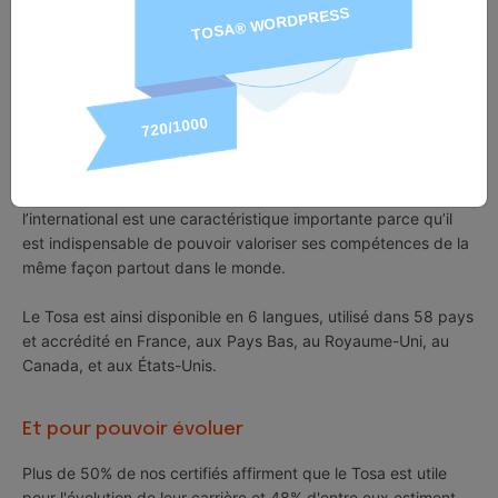
sur votre CV ou vos réseaux sociaux professionnels.
89% de nos certifiés affirment que le Tosa leur a permis de
prendre confiance en leurs compétences.
...partout dans le monde
53% de nos certifiés l’affirment : la reconnaissance du Tosa à
l’international est une caractéristique importante parce qu’il
est indispensable de pouvoir valoriser ses compétences de la
même façon partout dans le monde.
Le Tosa est ainsi disponible en 6 langues, utilisé dans 58 pays
et accrédité en France, aux Pays Bas, au Royaume-Uni, au
Canada, et aux États-Unis.
Et pour pouvoir évoluer
Plus de 50% de nos certifiés affirment que le Tosa est utile
pour l'évolution de leur carrière et 48% d'entre eux estiment