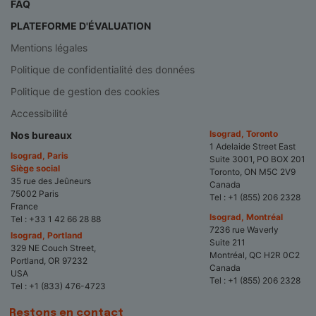
FAQ
PLATEFORME D'ÉVALUATION
Mentions légales
Politique de confidentialité des données
Politique de gestion des cookies
Accessibilité
Isograd, Toronto
Nos bureaux
1 Adelaide Street East
Isograd, Paris
Suite 3001, PO BOX 201
Siège social
Toronto, ON M5C 2V9
35 rue des Jeûneurs
Canada
75002 Paris
Tel :
+1 (855) 206 2328
France
Isograd, Montréal
Tel :
+33 1 42 66 28 88
7236 rue Waverly
Isograd, Portland
Suite 211
329 NE Couch Street,
Montréal, QC H2R 0C2
Portland, OR 97232
Canada
USA
Tel :
+1 (855) 206 2328
Tel :
+1 (833) 476-4723
Restons en contact