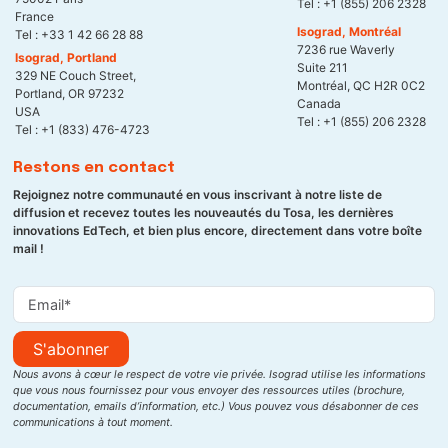
Tel :
+1 (855) 206 2328
France
Isograd, Montréal
Tel :
+33 1 42 66 28 88
7236 rue Waverly
Isograd, Portland
Suite 211
329 NE Couch Street,
Montréal, QC H2R 0C2
Portland, OR 97232
Canada
USA
Tel :
+1 (855) 206 2328
Tel :
+1 (833) 476-4723
Restons en contact
Rejoignez notre communauté en vous inscrivant à notre liste de
diffusion et recevez toutes les nouveautés du Tosa, les dernières
innovations EdTech, et bien plus encore, directement dans votre boîte
mail !
S'abonner
Nous avons à cœur le respect de votre vie privée. Isograd utilise les informations
que vous nous fournissez pour vous envoyer des ressources utiles (brochure,
documentation, emails d’information, etc.) Vous pouvez vous désabonner de ces
communications à tout moment.