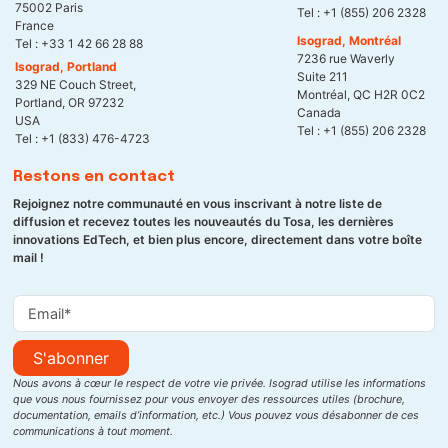
75002 Paris
Tel :
+1 (855) 206 2328
France
Isograd, Montréal
Tel :
+33 1 42 66 28 88
7236 rue Waverly
Isograd, Portland
Suite 211
329 NE Couch Street,
Montréal, QC H2R 0C2
Portland, OR 97232
Canada
USA
Tel :
+1 (855) 206 2328
Tel :
+1 (833) 476-4723
Restons en contact
Rejoignez notre communauté en vous inscrivant à notre liste de
diffusion et recevez toutes les nouveautés du Tosa, les dernières
innovations EdTech, et bien plus encore, directement dans votre boîte
mail !
S'abonner
Nous avons à cœur le respect de votre vie privée. Isograd utilise les informations
que vous nous fournissez pour vous envoyer des ressources utiles (brochure,
documentation, emails d’information, etc.) Vous pouvez vous désabonner de ces
communications à tout moment.