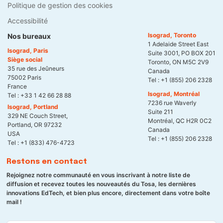
Politique de gestion des cookies
Accessibilité
Isograd, Toronto
Nos bureaux
1 Adelaide Street East
Isograd, Paris
Suite 3001, PO BOX 201
Siège social
Toronto, ON M5C 2V9
35 rue des Jeûneurs
Canada
75002 Paris
Tel :
+1 (855) 206 2328
France
Isograd, Montréal
Tel :
+33 1 42 66 28 88
7236 rue Waverly
Isograd, Portland
Suite 211
329 NE Couch Street,
Montréal, QC H2R 0C2
Portland, OR 97232
Canada
USA
Tel :
+1 (855) 206 2328
Tel :
+1 (833) 476-4723
Restons en contact
Rejoignez notre communauté en vous inscrivant à notre liste de
diffusion et recevez toutes les nouveautés du Tosa, les dernières
innovations EdTech, et bien plus encore, directement dans votre boîte
mail !