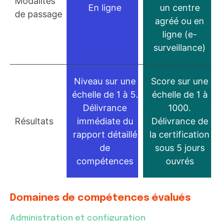
Modalités
En ligne
un centre
de passage
agréé ou en
ligne (e-
surveillance)
Niveau sur une
Score sur une
échelle de 1 à 5.
échelle de 1 à
Délivrance
1000.
Résultats
immédiate du
Délivrance de
rapport détaillé
la certification
de
sous 5 jours
compétences
ouvrés
Domaines de compétences évalués
Administration et configuration