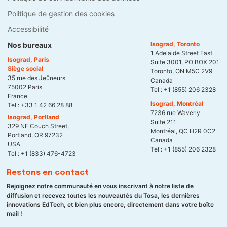
Politique de gestion des cookies
Accessibilité
Isograd, Toronto
Nos bureaux
1 Adelaide Street East
Isograd, Paris
Suite 3001, PO BOX 201
Siège social
Toronto, ON M5C 2V9
35 rue des Jeûneurs
Canada
75002 Paris
Tel :
+1 (855) 206 2328
France
Isograd, Montréal
Tel :
+33 1 42 66 28 88
7236 rue Waverly
Isograd, Portland
Suite 211
329 NE Couch Street,
Montréal, QC H2R 0C2
Portland, OR 97232
Canada
USA
Tel :
+1 (855) 206 2328
Tel :
+1 (833) 476-4723
Restons en contact
Rejoignez notre communauté en vous inscrivant à notre liste de
diffusion et recevez toutes les nouveautés du Tosa, les dernières
innovations EdTech, et bien plus encore, directement dans votre boîte
mail !