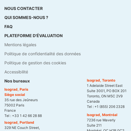
NOUS CONTACTER
QUI SOMMES-NOUS ?
FAQ
PLATEFORME D'ÉVALUATION
Mentions légales
Politique de confidentialité des données
Politique de gestion des cookies
Accessibilité
Isograd, Toronto
Nos bureaux
1 Adelaide Street East
Isograd, Paris
Suite 3001, PO BOX 201
Siège social
Toronto, ON M5C 2V9
35 rue des Jeûneurs
Canada
75002 Paris
Tel :
+1 (855) 206 2328
France
Isograd, Montréal
Tel :
+33 1 42 66 28 88
7236 rue Waverly
Isograd, Portland
Suite 211
329 NE Couch Street,
Montréal, QC H2R 0C2