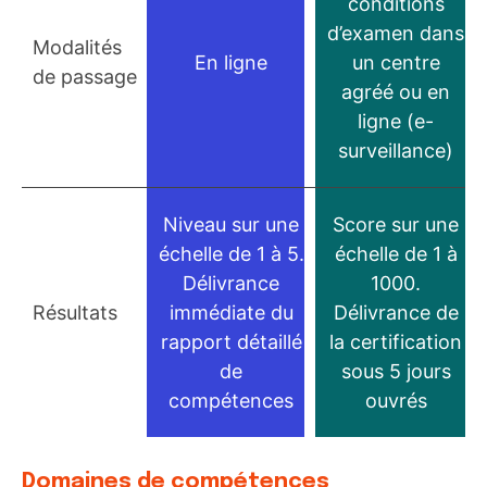
conditions
d’examen dans
Modalités
En ligne
un centre
de passage
agréé ou en
ligne (e-
surveillance)
Niveau sur une
Score sur une
échelle de 1 à 5.
échelle de 1 à
Délivrance
1000.
Résultats
immédiate du
Délivrance de
rapport détaillé
la certification
de
sous 5 jours
compétences
ouvrés
Domaines de compétences