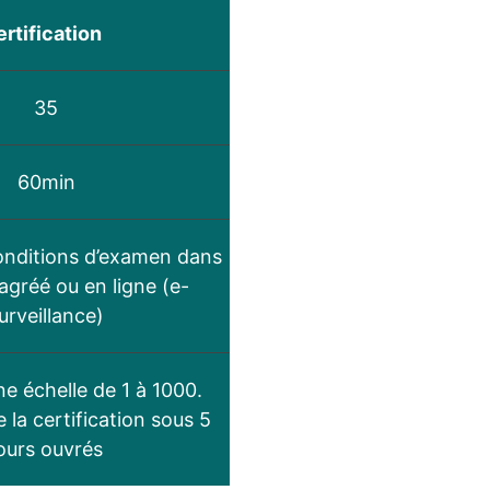
rtification
35
60min
onditions d’examen dans
agréé ou en ligne (e-
urveillance)
ne échelle de 1 à 1000.
 la certification sous 5
ours ouvrés