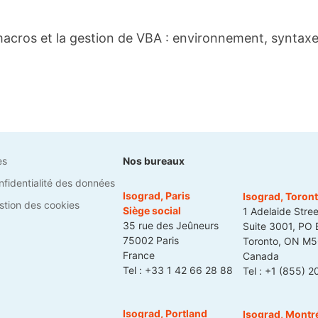
 macros et la gestion de VBA : environnement, syntax
es
Nos bureaux
nfidentialité des données
Isograd, Paris
Isograd, Toron
stion des cookies
Siège social
1 Adelaide Stree
35 rue des Jeûneurs
Suite 3001, PO
75002 Paris
Toronto, ON M
France
Canada
Tel :
+33 1 42 66 28 88
Tel :
+1 (855) 2
Isograd, Portland
Isograd, Montr