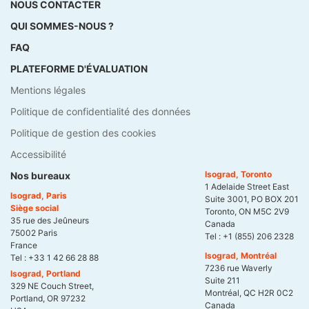
NOUS CONTACTER
QUI SOMMES-NOUS ?
FAQ
PLATEFORME D'ÉVALUATION
Mentions légales
Politique de confidentialité des données
Politique de gestion des cookies
Accessibilité
Isograd, Toronto
Nos bureaux
1 Adelaide Street East
Isograd, Paris
Suite 3001, PO BOX 201
Siège social
Toronto, ON M5C 2V9
35 rue des Jeûneurs
Canada
75002 Paris
Tel :
+1 (855) 206 2328
France
Isograd, Montréal
Tel :
+33 1 42 66 28 88
7236 rue Waverly
Isograd, Portland
Suite 211
329 NE Couch Street,
Montréal, QC H2R 0C2
Portland, OR 97232
Canada