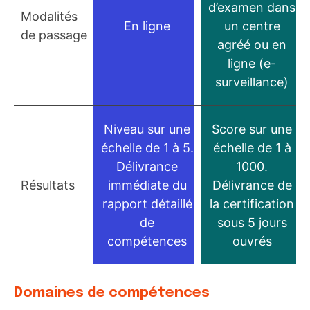
d’examen dans
Modalités
En ligne
un centre
de passage
agréé ou en
ligne (e-
surveillance)
Niveau sur une
Score sur une
échelle de 1 à 5.
échelle de 1 à
Délivrance
1000.
Résultats
immédiate du
Délivrance de
rapport détaillé
la certification
de
sous 5 jours
compétences
ouvrés
Domaines de compétences