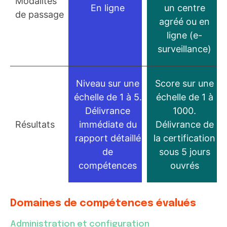
Modalités
En ligne
un centre
de passage
agréé ou en
ligne (e-
surveillance)
Niveau sur une
Score sur une
échelle de 1 à 5.
échelle de 1 à
Délivrance
1000.
Résultats
immédiate du
Délivrance de
rapport détaillé
la certification
de
sous 5 jours
compétences
ouvrés
Domaines de compétences évalués
Administration et configuration