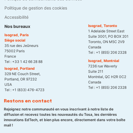
Politique de gestion des cookies
Accessibilité
Isograd, Toronto
Nos bureaux
1 Adelaide Street East
Isograd, Paris
Suite 3001, PO BOX 201
Siège social
Toronto, ON M5C 2V9
35 rue des Jeûneurs
Canada
75002 Paris
Tel :
+1 (855) 206 2328
France
Isograd, Montréal
Tel :
+33 1 42 66 28 88
7236 rue Waverly
Isograd, Portland
Suite 211
329 NE Couch Street,
Montréal, QC H2R 0C2
Portland, OR 97232
Canada
USA
Tel :
+1 (855) 206 2328
Tel :
+1 (833) 476-4723
Restons en contact
Rejoignez notre communauté en vous inscrivant à notre liste de
diffusion et recevez toutes les nouveautés du Tosa, les dernières
innovations EdTech, et bien plus encore, directement dans votre boîte
mail !