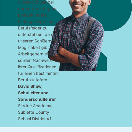
unsere Schüler bei
der Vorbereitung auf
postsekundäre
Bildungswege und
Berufsfelder zu
unterstützen, da es
unseren Schülern die
Möglichkeit gibt,
Arbeitgebern einen
soliden Nachweis
ihrer Qualifikationen
für einen bestimmten
Beruf zu liefern.
David Shaw,
Schulleiter und
Sonderschullehrer
Skyline Academy,
Sublette County
School District #1