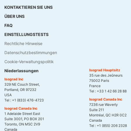
KONTAKTIEREN SIE UNS
ÜBER UNS
FAQ
EINSTELLUNGSTESTS
Rechtliche Hinweise
Datenschutzbestimmungen
Cookie-Verwaltungspolitik
Isograd Hauptsitz
Niederlassungen
35 rue des Jeûneurs
Isograd Inc
75002 Paris
329 NE Couch Street,
France
Portland, OR 97232
Tel :
+33 1 42 66 28 88
USA
Isograd Canada Inc
Tel :
+1 (833) 476-4723
7236 rue Waverly
Isograd Canada Inc
Suite 211
1 Adelaide Street East
Montréal, QC H2R 0C2
Suite 3001, PO BOX 201
Canada
Toronto, ON M5C 2V9
Tel :
+1 (855) 206 2328
Canada