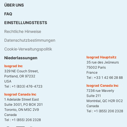
ÜBER UNS
FAQ
EINSTELLUNGSTESTS
Rechtliche Hinweise
Datenschutzbestimmungen
Cookie-Verwaltungspolitik
Isograd Hauptsitz
Niederlassungen
35 rue des Jeûneurs
Isograd Inc
75002 Paris
329 NE Couch Street,
France
Portland, OR 97232
Tel :
+33 1 42 66 28 88
USA
Isograd Canada Inc
Tel :
+1 (833) 476-4723
7236 rue Waverly
Isograd Canada Inc
Suite 211
1 Adelaide Street East
Montréal, QC H2R 0C2
Suite 3001, PO BOX 201
Canada
Toronto, ON M5C 2V9
Tel :
+1 (855) 206 2328
Canada
Tel :
+1 (855) 206 2328