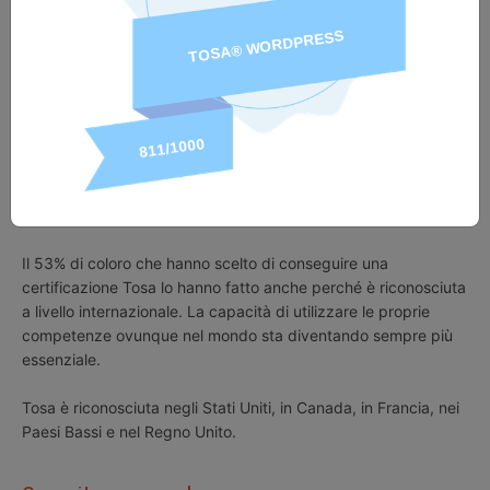
scala da 1 a 1.000 delle certificazioni Tosa si può inserire
facilmente nei profili dei social network professionali e nel
curriculum oppure nei piani di studio accademici e nei
programmi di formazione.
L'89% di coloro che hanno conseguito la certificazione Tosa
afferma di aver guadagnato fiducia nelle proprie capacità.
Riconoscimento internazionale
Il 53% di coloro che hanno scelto di conseguire una
certificazione Tosa lo hanno fatto anche perché è riconosciuta
a livello internazionale. La capacità di utilizzare le proprie
competenze ovunque nel mondo sta diventando sempre più
essenziale.
Tosa è riconosciuta negli Stati Uniti, in Canada, in Francia, nei
Paesi Bassi e nel Regno Unito.