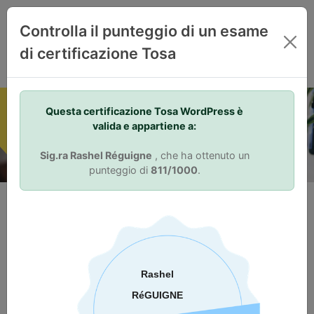
IT
Controlla il punteggio di un esame
di certificazione Tosa
Your Skills. Your Advantage.
Questa certificazione Tosa WordPress è
valida e appartiene a:
Sig.ra Rashel Réguigne
, che ha ottenuto un
punteggio di
811/1000
.
Perché prendere una certificazione?
Attestazione delle competenze
La certificazione Tosa permette di distinguersi nel mercato del
lavoro. Una certificazione Tosa dimostra ai datori di lavoro
attuali e potenziali che una persona ha le competenze
necessarie a svolgere il proprio lavoro. Il punteggio su una