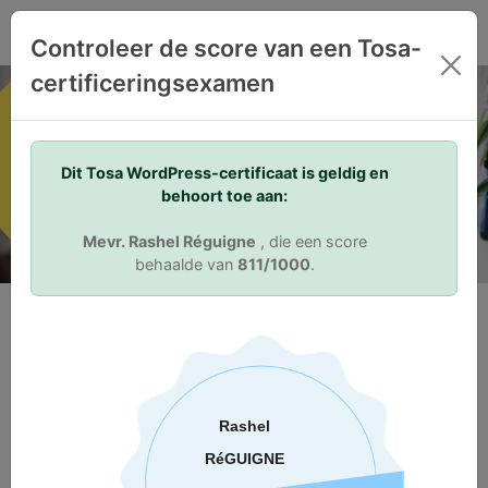
NL
Controleer de score van een Tosa-
certificeringsexamen
Your Skills. Your Advantage.
Dit Tosa WordPress-certificaat is geldig en
behoort toe aan:
Mevr. Rashel Réguigne
, die een score
behaalde van
811/1000
.
Waarom certificeren?
Validatie van vaardigheden
Tosa-certificering stelt iemand in staat zich te onderscheiden
op de arbeidsmarkt. Een Tosa-certificaat bewijst aan
toekomstige of huidige werkgevers dat een persoon de juiste
vaardigheden heeft voor de baan. Tosa-certificaten met een