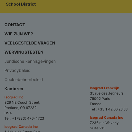
School District
CONTACT
WIE ZIJN WE?
VEELGESTELDE VRAGEN
WERVINGSTESTEN
Juridische kennisgevingen
Privacybeleid
Cookiebeheerbeleid
Isograd Frankrijk
Kantoren
35 rue des Jeûneurs
Isograd Inc
75002 Paris
329 NE Couch Street,
France
Portland, OR 97232
Tel :
+33 1 42 66 28 88
USA
Isograd Canada Inc
Tel :
+1 (833) 476-4723
7236 rue Waverly
Isograd Canada Inc
Suite 211
1 Adelaide Street East