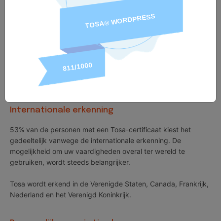
score van 1000 kunnen eenvoudig worden toegevoegd aan
professionele sociale netwerken en cv's of worden
opgenomen in academische curricula en
trainingsprogramma's.
89% van de personen met Tosa-certificaten zegt dat het hen
heeft geholpen meer vertrouwen in hun vaardigheden te
krijgen.
Internationale erkenning
53% van de personen met een Tosa-certificaat kiest het
gedeeltelijk vanwege de internationale erkenning. De
mogelijkheid om uw vaardigheden overal ter wereld te
gebruiken, wordt steeds belangrijker.
Tosa wordt erkend in de Verenigde Staten, Canada, Frankrijk,
Nederland en het Verenigd Koninkrijk.