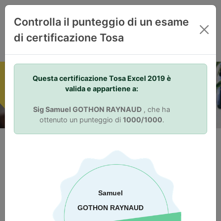
IT
Controlla il punteggio di un esame
di certificazione Tosa
Your Skills. Your Advantage.
Questa certificazione Tosa Excel 2019 è
valida e appartiene a:
Sig Samuel GOTHON RAYNAUD
, che ha
ottenuto un punteggio di
1000/1000
.
Perché prendere una certificazione?
Attestazione delle competenze
La certificazione Tosa permette di distinguersi nel mercato del
lavoro. Una certificazione Tosa dimostra ai datori di lavoro
attuali e potenziali che una persona ha le competenze
necessarie a svolgere il proprio lavoro. Il punteggio su una