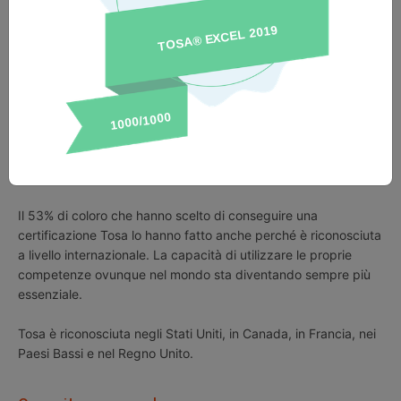
scala da 1 a 1.000 delle certificazioni Tosa si può inserire
facilmente nei profili dei social network professionali e nel
curriculum oppure nei piani di studio accademici e nei
programmi di formazione.
L'89% di coloro che hanno conseguito la certificazione Tosa
afferma di aver guadagnato fiducia nelle proprie capacità.
Riconoscimento internazionale
Il 53% di coloro che hanno scelto di conseguire una
certificazione Tosa lo hanno fatto anche perché è riconosciuta
a livello internazionale. La capacità di utilizzare le proprie
competenze ovunque nel mondo sta diventando sempre più
essenziale.
Tosa è riconosciuta negli Stati Uniti, in Canada, in Francia, nei
Paesi Bassi e nel Regno Unito.