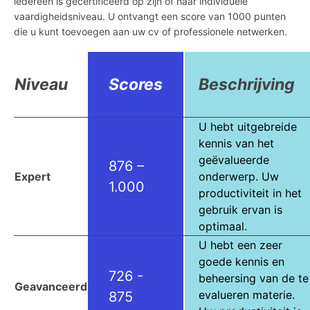
iedereen is gecertificeerd op zijn of haar individuele
vaardigheidsniveau. U ontvangt een score van 1000 punten
die u kunt toevoegen aan uw cv of professionele netwerken.
Niveau
Scores
Beschrijving
U hebt uitgebreide
kennis van het
geëvalueerde
876 –
Expert
onderwerp. Uw
1.000
productiviteit in het
gebruik ervan is
optimaal.
U hebt een zeer
goede kennis en
726 -
beheersing van de te
Geavanceerd
evalueren materie.
875