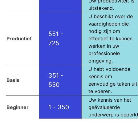
Uw productiviteit is
uitstekend.
U beschikt over de
vaardigheden die
nodig zijn om
551 -
Productief
effectief te kunnen
725
werken in uw
professionele
omgeving.
U hebt voldoende
351 -
kennis om
Basis
eenvoudige taken uit
550
te voeren.
Uw kennis van het
1 - 350
Beginner
geëvalueerde
onderwerp is beperkt