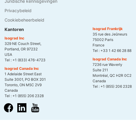
Juridische kennisgevingen
Privacybeleid
Cookiebeheerbeleid
Isograd Frankrijk
Kantoren
35 rue des Jeûneurs
Isograd Inc
75002 Paris
329 NE Couch Street,
France
Portland, OR 97232
Tel :
+33 1 42 66 28 88
USA
Isograd Canada Inc
Tel :
+1 (833) 476-4723
7236 rue Waverly
Isograd Canada Inc
Suite 211
1 Adelaide Street East
Montréal, QC H2R 0C2
Suite 3001, PO BOX 201
Canada
Toronto, ON M5C 2V9
Tel :
+1 (855) 206 2328
Canada
Tel :
+1 (855) 206 2328