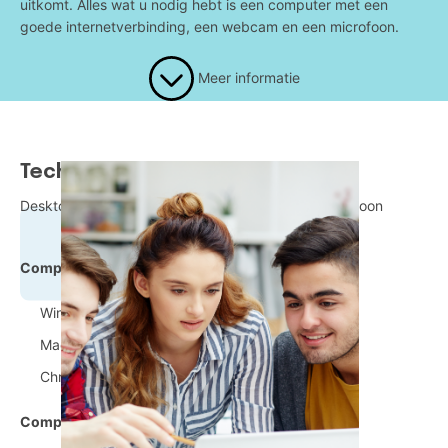
uitkomt. Alles wat u nodig hebt is een computer met een
goede internetverbinding, een webcam en een microfoon.
Meer informatie
Technische vereisten
Desktop of laptop computer met webcam en microfoon
Compatibele besturingssystemen:
Windows 8 en recenter
MacOS 10.13 en recenter
Chrome OS 87 en recenter
Compatibele browsers: