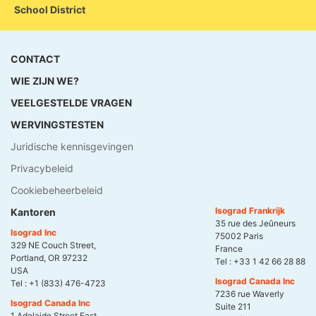
School District
CONTACT
WIE ZIJN WE?
VEELGESTELDE VRAGEN
WERVINGSTESTEN
Juridische kennisgevingen
Privacybeleid
Cookiebeheerbeleid
Isograd Frankrijk
Kantoren
35 rue des Jeûneurs
Isograd Inc
75002 Paris
329 NE Couch Street,
France
Portland, OR 97232
Tel :
+33 1 42 66 28 88
USA
Isograd Canada Inc
Tel :
+1 (833) 476-4723
7236 rue Waverly
Isograd Canada Inc
Suite 211
1 Adelaide Street East