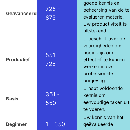
goede kennis en
726 -
beheersing van de te
Geavanceerd
evalueren materie.
875
Uw productiviteit is
uitstekend.
U beschikt over de
vaardigheden die
nodig zijn om
551 -
Productief
effectief te kunnen
725
werken in uw
professionele
omgeving.
U hebt voldoende
351 -
kennis om
Basis
eenvoudige taken uit
550
te voeren.
Uw kennis van het
1 - 350
Beginner
geëvalueerde