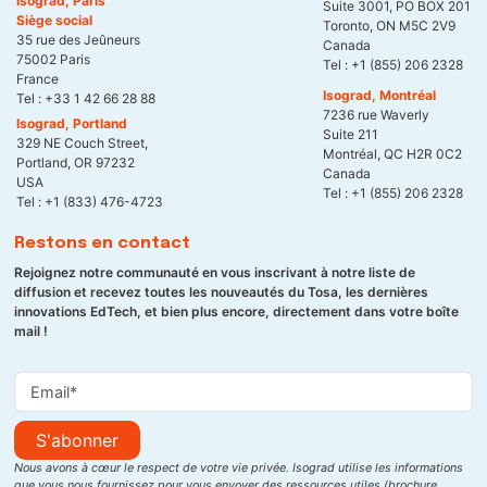
Isograd, Paris
Suite 3001, PO BOX 201
Siège social
Toronto, ON M5C 2V9
35 rue des Jeûneurs
Canada
75002 Paris
Tel :
+1 (855) 206 2328
France
Isograd, Montréal
Tel :
+33 1 42 66 28 88
7236 rue Waverly
Isograd, Portland
Suite 211
329 NE Couch Street,
Montréal, QC H2R 0C2
Portland, OR 97232
Canada
USA
Tel :
+1 (855) 206 2328
Tel :
+1 (833) 476-4723
Restons en contact
Rejoignez notre communauté en vous inscrivant à notre liste de
diffusion et recevez toutes les nouveautés du Tosa, les dernières
innovations EdTech, et bien plus encore, directement dans votre boîte
mail !
S'abonner
Nous avons à cœur le respect de votre vie privée. Isograd utilise les informations
que vous nous fournissez pour vous envoyer des ressources utiles (brochure,