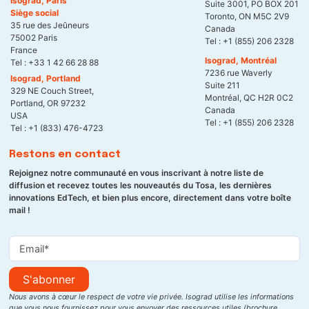
Isograd, Paris
Suite 3001, PO BOX 201
Siège social
Toronto, ON M5C 2V9
35 rue des Jeûneurs
Canada
75002 Paris
Tel :
+1 (855) 206 2328
France
Isograd, Montréal
Tel :
+33 1 42 66 28 88
7236 rue Waverly
Isograd, Portland
Suite 211
329 NE Couch Street,
Montréal, QC H2R 0C2
Portland, OR 97232
Canada
USA
Tel :
+1 (855) 206 2328
Tel :
+1 (833) 476-4723
Restons en contact
Rejoignez notre communauté en vous inscrivant à notre liste de
diffusion et recevez toutes les nouveautés du Tosa, les dernières
innovations EdTech, et bien plus encore, directement dans votre boîte
mail !
S'abonner
Nous avons à cœur le respect de votre vie privée. Isograd utilise les informations
que vous nous fournissez pour vous envoyer des ressources utiles (brochure,