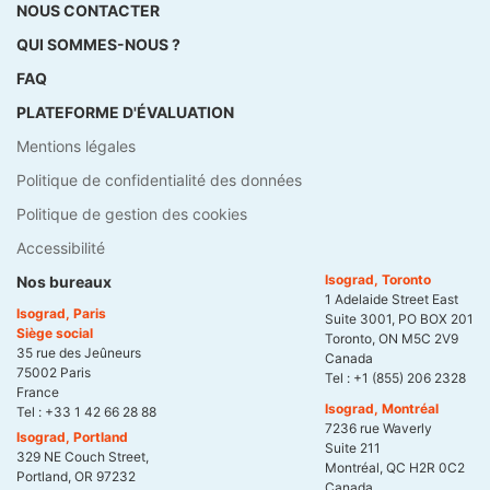
NOUS CONTACTER
QUI SOMMES-NOUS ?
FAQ
PLATEFORME D'ÉVALUATION
Mentions légales
Politique de confidentialité des données
Politique de gestion des cookies
Accessibilité
Isograd, Toronto
Nos bureaux
1 Adelaide Street East
Isograd, Paris
Suite 3001, PO BOX 201
Siège social
Toronto, ON M5C 2V9
35 rue des Jeûneurs
Canada
75002 Paris
Tel :
+1 (855) 206 2328
France
Isograd, Montréal
Tel :
+33 1 42 66 28 88
7236 rue Waverly
Isograd, Portland
Suite 211
329 NE Couch Street,
Montréal, QC H2R 0C2
Portland, OR 97232
Canada