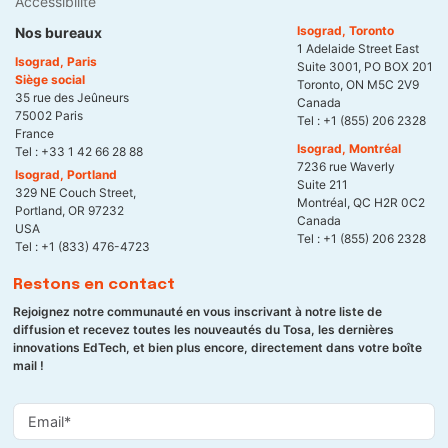
Accessibilité
Isograd, Toronto
Nos bureaux
1 Adelaide Street East
Isograd, Paris
Suite 3001, PO BOX 201
Siège social
Toronto, ON M5C 2V9
35 rue des Jeûneurs
Canada
75002 Paris
Tel :
+1 (855) 206 2328
France
Isograd, Montréal
Tel :
+33 1 42 66 28 88
7236 rue Waverly
Isograd, Portland
Suite 211
329 NE Couch Street,
Montréal, QC H2R 0C2
Portland, OR 97232
Canada
USA
Tel :
+1 (855) 206 2328
Tel :
+1 (833) 476-4723
Restons en contact
Rejoignez notre communauté en vous inscrivant à notre liste de
diffusion et recevez toutes les nouveautés du Tosa, les dernières
innovations EdTech, et bien plus encore, directement dans votre boîte
mail !