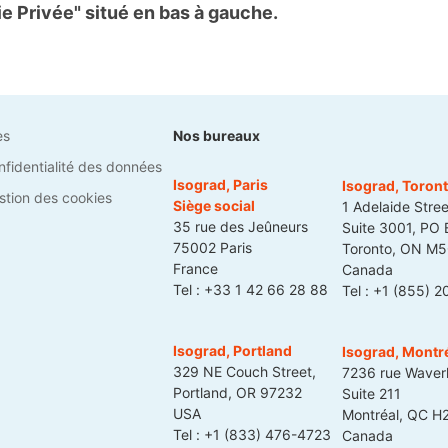
ie Privée" situé en bas à gauche.
es
Nos bureaux
nfidentialité des données
Isograd, Paris
Isograd, Toron
stion des cookies
Siège social
1 Adelaide Stree
35 rue des Jeûneurs
Suite 3001, PO
75002 Paris
Toronto, ON M
France
Canada
Tel :
+33 1 42 66 28 88
Tel :
+1 (855) 2
Isograd, Portland
Isograd, Montr
329 NE Couch Street,
7236 rue Waver
Portland, OR 97232
Suite 211
USA
Montréal, QC H
Tel :
+1 (833) 476-4723
Canada