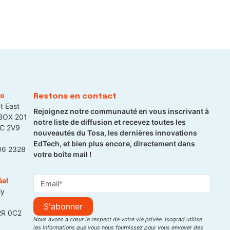
to
Restons en contact
t East
Rejoignez notre communauté en vous inscrivant à
 BOX 201
notre liste de diffusion et recevez toutes les
5C 2V9
nouveautés du Tosa, les dernières innovations
EdTech, et bien plus encore, directement dans
06 2328
votre boîte mail !
éal
ly
S'abonner
2R 0C2
Nous avons à cœur le respect de votre vie privée. Isograd utilise
les informations que vous nous fournissez pour vous envoyer des