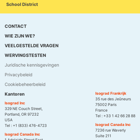
School District
CONTACT
WIE ZIJN WE?
VEELGESTELDE VRAGEN
WERVINGSTESTEN
Juridische kennisgevingen
Privacybeleid
Cookiebeheerbeleid
Isograd Frankrijk
Kantoren
35 rue des Jeûneurs
Isograd Inc
75002 Paris
329 NE Couch Street,
France
Portland, OR 97232
Tel :
+33 1 42 66 28 88
USA
Isograd Canada Inc
Tel :
+1 (833) 476-4723
7236 rue Waverly
Isograd Canada Inc
Suite 211
1 Adelaide Street East