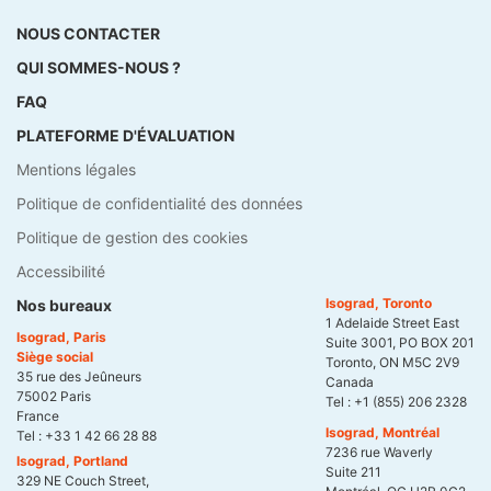
NOUS CONTACTER
QUI SOMMES-NOUS ?
FAQ
PLATEFORME D'ÉVALUATION
Mentions légales
Politique de confidentialité des données
Politique de gestion des cookies
Accessibilité
Isograd, Toronto
Nos bureaux
1 Adelaide Street East
Isograd, Paris
Suite 3001, PO BOX 201
Siège social
Toronto, ON M5C 2V9
35 rue des Jeûneurs
Canada
75002 Paris
Tel :
+1 (855) 206 2328
France
Isograd, Montréal
Tel :
+33 1 42 66 28 88
7236 rue Waverly
Isograd, Portland
Suite 211
329 NE Couch Street,